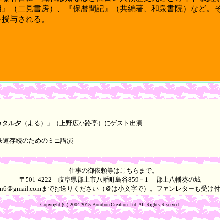
相』（二見書房）
、『保暦間記』（共編著、和泉書院）など。
を授与される。
をカタル夕（よる）」（上野広小路亭）にゲスト出演
川鉄道存続のためのミニ講演
仕事の御依頼等はこちらまで。
〒501-4222 岐阜県郡上市八幡町島谷859－1 郡上八幡葵の城
kun6＠gmail.comまでお送りください（＠は小文字で）。ファンレターも受
Copyright (C) 2004-2015 Bourbon Creation Ltd. All Rights Reserved.