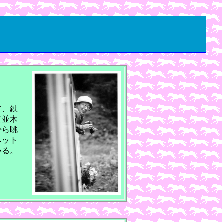
て、鉄
（並木
から眺
ネット
いる。