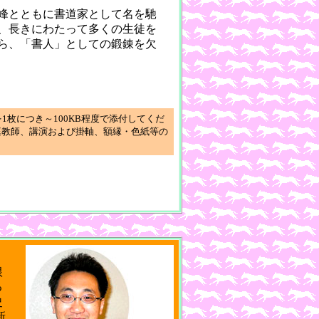
幽峰とともに書道家として名を馳
、長きにわたって多くの生徒を
ら、「書人」としての鍛錬を欠
枚につき～100KB程度で添付してくだ
庭教師、講演および掛軸、額縁・色紙等の
り
根
る
史
新