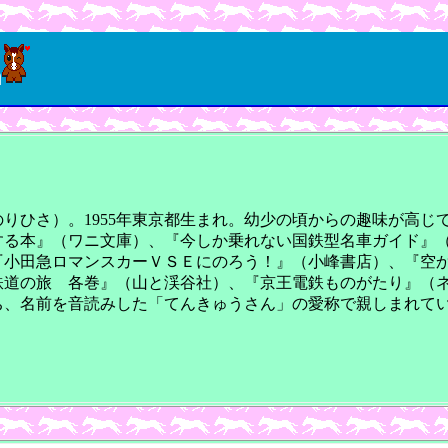
n
りひさ）。1955年東京都生まれ。幼少の頃からの趣味が高じ
する本』（ワニ文庫）、『今しか乗れない国鉄型名車ガイド』
『小田急ロマンスカーＶＳＥにのろう！』（小峰書店）、『空
鉄道の旅 各巻』（山と渓谷社）、『京王電鉄ものがたり』（
ち、名前を音読みした「てんきゅうさん」の愛称で親しまれて