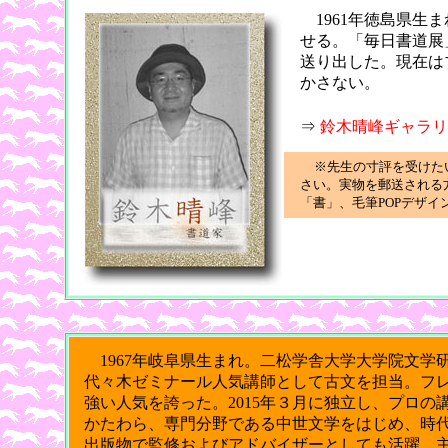
1961年徳島県
せる。「毎日書道展
送り出した。現在は
かさない。
⇒
鈴木晴峰ギャラ
※先生の寸評を受けた
さい。実物を郵送される
「書」、毛筆POPデザ
1967年岐阜県生まれ。二松学舎大学大学院文学
代々木ゼミナール人気講師として古文を担当。フ
強い人気を誇った。2015年３月に独立し、プロの講師
かたわら、専門分野である中世文学をはじめ、時
出版物で監修およびアドバイザーとしても活躍。