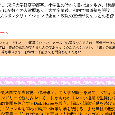
生まれ。東洋大学経済学部卒。小学生の時から書の道を歩み、姉
」ほか数々の入賞歴あり。大学卒業後、都内で書道塾を開設し
ブルボンクリエイションで企画・広報の宣伝部長をつとめる傍
リーへ
い方は、どしどしご応募ください。メールでお送りなさる方は、画像データを1
方は、作品の返却ができませんのであらかじめご了承ください。「書」の家
イン等も承ります。お気軽に下記までお問合わせください。
研究科国文学専攻博士課程修了。同大学院助手を経て、97年よ
レンドリーで親しみやすく、しかもわかりやすい授業で生徒に
集団を仲介するDark Horsesを設立。幅広く講師活動を続け
代・ジャンルを問わず幅広い執筆活動を続ける。また当社の歴
主な著書に
『知れば知るほど面白い人物歴史丸ごとガイド 義経