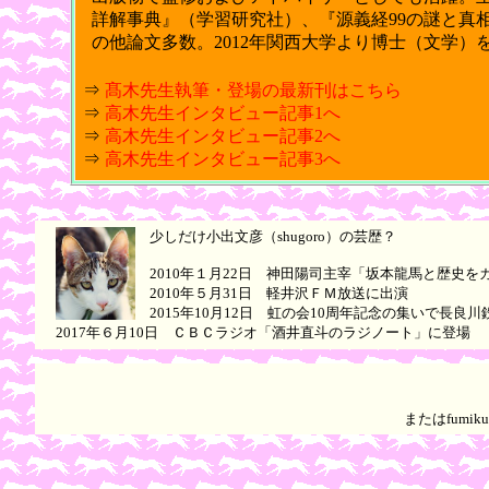
詳解事典』（学習研究社）
、
『源義経99の謎と真
の他論文多数。2012年関西大学より博士（文学）
⇒
髙木先生執筆・登場の最新刊はこちら
⇒
高木先生インタビュー記事1へ
⇒
高木先生インタビュー記事2へ
⇒
高木先生インタビュー記事3へ
少しだけ小出文彦（shugoro）の芸歴？
2010年１月22日 神田陽司主宰「坂本龍馬と歴史
2010年５月31日 軽井沢ＦＭ放送に出演
2015年10月12日 虹の会10周年記念の集いで長良
2017年６月10日 ＣＢＣラジオ「酒井直斗のラジノート」に登場
またはfumi