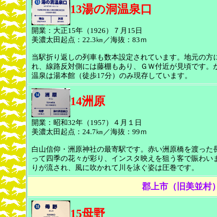
13湯の洞温泉口
開業：大正15年（1926）７月15日
美濃太田起点：22.3㎞／海抜：83ｍ
当駅折り返しの列車も数本設定されています。地元の方
れ、線路反対側には藤棚もあり、ＧＷ付近が見頃です。
温泉は湯本館（徒歩17分）のみ現存しています。
14洲原
開業：昭和32年（1957）４月１日
美濃太田起点：24.7㎞／海抜：99ｍ
白山信仰・洲原神社の最寄駅です。赤い洲原橋を渡った
って四季の花々が彩り、インスタ映えを狙う客で賑わい
りが流され、風に吹かれて川を泳ぐ姿は圧巻です。
郡上市（旧美並村
15母野