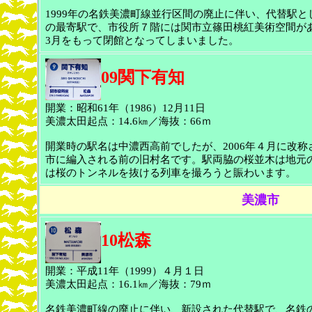
1999年の名鉄美濃町線並行区間の廃止に伴い、代替駅
の最寄駅で、市役所７階には関市立篠田桃紅美術空間があ
3月をもって閉館となってしまいました。
09関下有知
開業：昭和61年（1986）12月11日
美濃太田起点：14.6㎞／海抜：66ｍ
開業時の駅名は中濃西高前でしたが、2006年４月に改称
市に編入される前の旧村名です。駅両脇の桜並木は地元
は桜のトンネルを抜ける列車を撮ろうと賑わいます。
美濃市
10松森
開業：平成11年（1999）４月１日
美濃太田起点：16.1㎞／海抜：79ｍ
名鉄美濃町線の廃止に伴い、新設された代替駅で、名鉄の