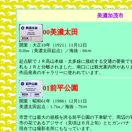
美濃加茂市
00美濃太田
開業：大正10年（1921）11月12日
0.0㎞（美濃太田起点）／海抜：66ｍ
起点駅でＪＲ高山本線・太多線に接続する交通の要衝です
札もＪＲと分離されました。南口には観光案内所があり
作品発表のギャラリーに使われています。
01前平公園
開業：昭和61年（1986）12月11日
美濃太田起点：1.7㎞／海抜：76ｍ
市営では最大の規模を誇る前平公園の下車駅で、周辺の
市の花であるアジサイ（見頃は６月上旬）とヒガンバナ（
現在では撮影名所にもなっています。