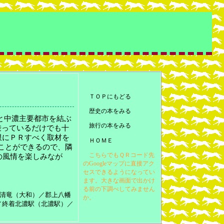
ＴＯＰにもどる
歴史の本をみる
と中濃主要都市を結ぶ
旅行の本をみる
乗っているだけでも十
限にＰＲすべく取材を
ＨＯＭＥ
くことができるので、隣
こちらでもＱＲコード先
の風情を楽しみなが
のGoogleマップに直接アク
セスできるようになってい
ます。大きな画面で出かけ
る前の下調べしてみません
清竜（大和）／郡上八幡
か。
／終着北濃駅（北濃駅）／