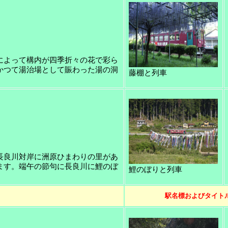
によって構内が四季折々の花で彩ら
かつて湯治場として賑わった湯の洞
藤棚と列車
長良川対岸に洲原ひまわりの里があ
ます。端午の節句に長良川に鯉のぼ
鯉のぼりと列車
）
駅名標およびタイト