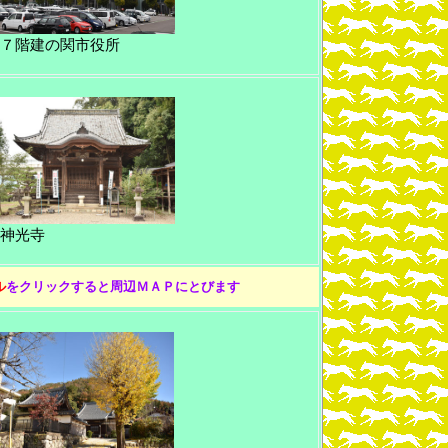
７階建の関市役所
神光寺
ル
をクリックすると周辺ＭＡＰにとびます