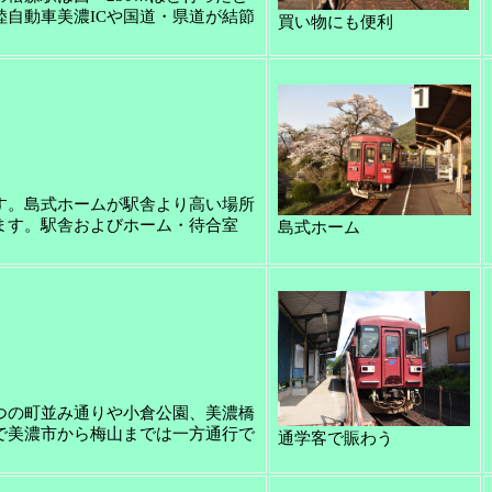
自動車美濃ICや国道・県道が結節
買い物にも便利
す。島式ホームが駅舎より高い場所
ます。駅舎およびホーム・待合室
島式ホーム
つの町並み通りや小倉公園、美濃橋
で美濃市から梅山までは一方通行で
通学客で賑わう