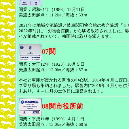
開業：昭和61年（1986）12月11日
美濃太田起点：11.2㎞／海抜：53ｍ
2021年に地域交流施設と岐阜関刃物会館の複合施設『
2022年3月に「刃物会館前」から駅名改称されました
イが植栽されていて、梅雨時に彩りを添えます。
07関
開業：大正12年（1923）10月５日
美濃太田起点：12.0㎞／海抜：57ｍ
本社と車庫が置かれる関市の中心駅。2014年４月に西
ス乗り場も集約されました。駅舎内に2019年４月から
もあり、４～11月の土休日に運営されます。
08関市役所前
開業：平成11年（1999）４月１日
美濃太田起点：13.0㎞／海抜：60ｍ