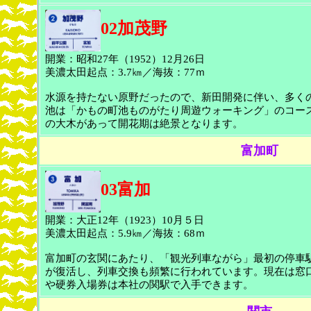
02加茂野
開業：昭和27年（1952）12月26日
美濃太田起点：3.7㎞／海抜：77ｍ
水源を持たない原野だったので、新田開発に伴い、多く
池は「かもの町池ものがたり周遊ウォーキング」のコー
の大木があって開花期は絶景となります。
富加町
03富加
開業：大正12年（1923）10月５日
美濃太田起点：5.9㎞／海抜：68ｍ
富加町の玄関にあたり、「観光列車ながら」最初の停車
が復活し、列車交換も頻繁に行われています。現在は窓
や硬券入場券は本社の関駅で入手できます。