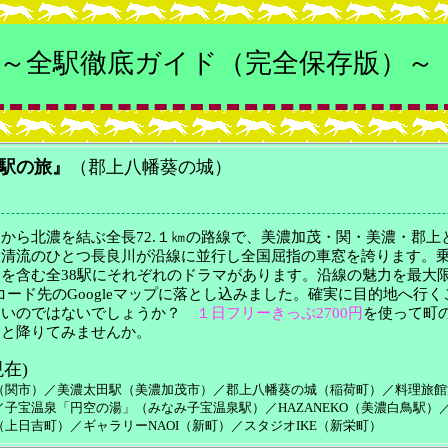
～全駅徹底ガイド（完全保存版）～
駅の旅』
（郡上八幡葵の城）
から北濃を結ぶ全長72.１㎞の路線で、美濃加茂・関・美濃・郡上
大清流のひとつ長良川が沿線に並行し全国屈指の車窓を誇ります。
を含む全38駅にそれぞれのドラマがあります。沿線の魅力を最大
コード先のGoogleマップに落とし込みました。確実に目的地へ行
よいのではないでしょうか？
１日フリーきっぷ2700円
を使って町
っと降りてみませんか。
現在)
（関市）／美濃太田駅（美濃加茂市）／郡上八幡葵の城（稲荷町）／料理旅館
子宝温泉「円空の湯」（みなみ子宝温泉駅）／HAZANEKO（美濃白鳥駅）
上日吉町）／ギャラリーNAOI（新町）／スタジオIKE（新栄町）