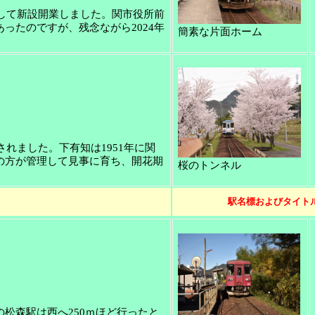
として新設開業しました。関市役所前
ったのですが、残念ながら2024年
簡素な片面ホーム
されました。下有知は1951年に関
の方が管理して見事に育ち、開花期
桜のトンネル
駅名標およびタイト
松森駅は西へ250ｍほど行ったと