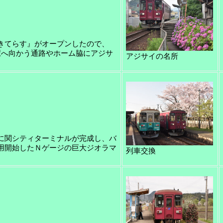
せきてらす』がオープンしたので、
。駅へ向かう通路やホーム脇にアジサ
アジサイの名所
口に関シティターミナルが完成し、バ
供用開始したＮゲージの巨大ジオラマ
列車交換