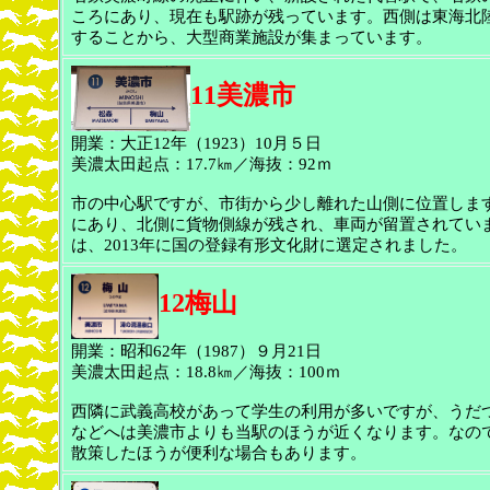
ころにあり、現在も駅跡が残っています。西側は東海北陸
することから、大型商業施設が集まっています。
11美濃市
開業：大正12年（1923）10月５日
美濃太田起点：17.7㎞／海抜：92ｍ
市の中心駅ですが、市街から少し離れた山側に位置しま
にあり、北側に貨物側線が残され、車両が留置されてい
は、2013年に国の登録有形文化財に選定されました。
12梅山
開業：昭和62年（1987）９月21日
美濃太田起点：18.8㎞／海抜：100ｍ
西隣に武義高校があって学生の利用が多いですが、うだ
などへは美濃市よりも当駅のほうが近くなります。なの
散策したほうが便利な場合もあります。