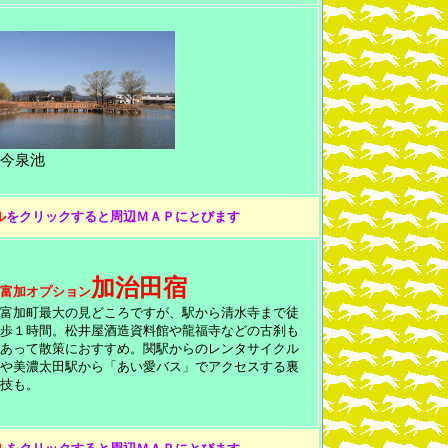
今泉池
ル
をクリックすると周辺ＭＡＰにとびます
加治田宿
富加オプション
富加町最大の見どころですが、駅から清水寺まで徒
歩１時間。松井屋酒造資料館や龍福寺などの古刹も
あって散策におすすめ。関駅からのレンタサイクル
や美濃太田駅から「あい愛バス」でアクセスする裏
技も。