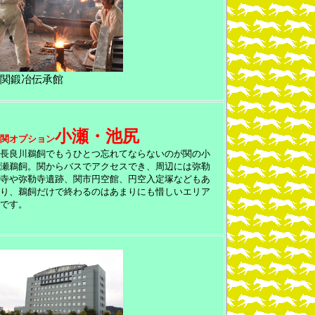
関鍛冶伝承館
小瀬・池尻
関オプション
長良川鵜飼でもうひとつ忘れてならないのが関の小
瀬鵜飼。関からバスでアクセスでき、周辺には弥勒
寺や弥勒寺遺跡、関市円空館、円空入定塚などもあ
り、鵜飼だけで終わるのはあまりにも惜しいエリア
です。