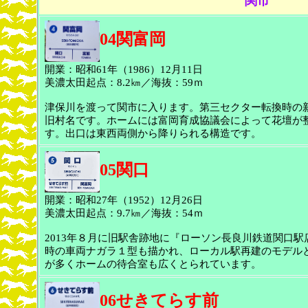
関市
04関富岡
開業：昭和61年（1986）12月11日
美濃太田起点：8.2㎞／海抜：59ｍ
津保川を渡って関市に入ります。第三セクター転換時の新
旧村名です。ホームには富岡育成協議会によって花壇が
す。出口は東西両側から降りられる構造です。
05関口
開業：昭和27年（1952）12月26日
美濃太田起点：9.7㎞／海抜：54ｍ
2013年８月に旧駅舎跡地に『ローソン長良川鉄道関口
時の車両ナガラ１型も描かれ、ローカル駅再建のモデル
が多くホームの待合室も広くとられています。
06せきてらす前