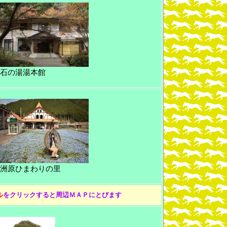
石の湯湯本館
洲原ひまわりの里
ル
をクリックすると周辺ＭＡＰにとびます