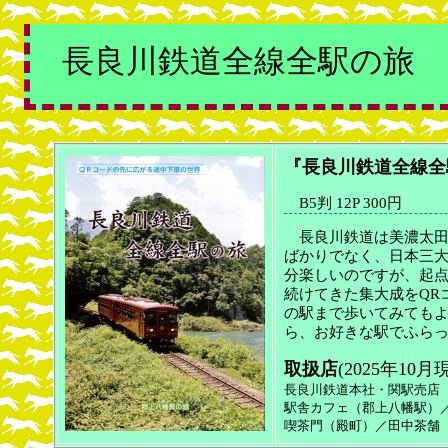
長良川鉄道全線全駅の旅
『長良川鉄道全線全
B5判 12P 300円
長良川鉄道は美濃太田
ばかりでなく、日本三
分楽しいのですが、起点
続けてきた集大成をQR
の駅まで歩いてみても
ら、お好きな駅でふら
取扱店
(2025年10月
長良川鉄道本社・関駅売店
駅舎カフェ（郡上八幡駅）／
喫茶門（殿町）／田中茶舗（