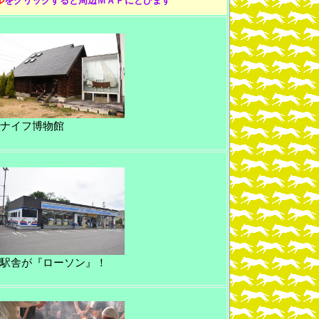
ル
をクリックすると周辺ＭＡＰにとびます
ナイフ博物館
駅舎が『ローソン』！